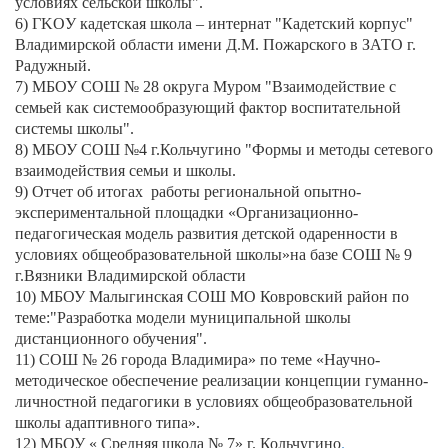
условиях сельской школы".
6) ГKOУ кадетская школа – интернат "Кадетский корпус"
Владимирской области имени Д.М. Пожарского в ЗАТО г.
Радужный.
7) МБОУ СОШ № 28 округа Муром "Взаимодействие с
семьей как системообразующий фактор воспитательной
системы школы".
8) МБОУ СОШ №4 г.Кольчугино "Формы и методы сетевого
взаимодействия семьи и школы.
9) Отчет об итогах работы региональной опытно-
экспериментальной площадки «Организационно-
педагогическая модель развития детской одаренности в
условиях общеобразовательной школы»на базе СОШ № 9
г.Вязники Владимирской области
10) МБОУ Малыгинская СОШ МО Ковровский район по
теме:"Разработка модели муниципальной школы
дистанционного обучения".
11) СОШ № 26 города Владимира» по теме «Научно-
методическое обеспечение реализации концепции гуманно-
личностной педагогики в условиях общеобразовательной
школы адаптивного типа».
12) МБОУ « Средняя школа № 7» г. Кольчугино
.