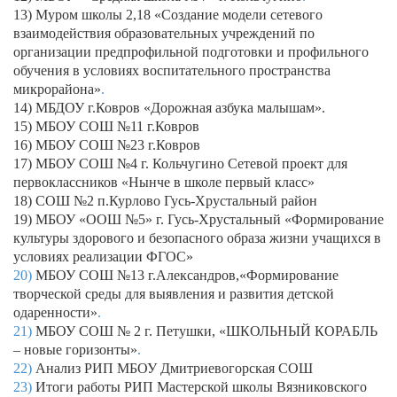
13) Муром школы 2,18 «Создание модели сетевого
взаимодействия образовательных учреждений по
организации предпрофильной подготовки и профильного
обучения в условиях воспитательного пространства
микрорайона»
.
14) МБДОУ г.Ковров «Дорожная азбука малышам».
15) МБОУ СОШ №11 г.Ковров
16) МБОУ СОШ №23 г.Ковров
17) МБОУ СОШ №4 г. Кольчугино Сетевой проект для
первоклассников «Нынче в школе первый класс»
18) СОШ №2 п.Курлово Гусь-Хрустальный район
19) МБОУ «ООШ №5» г. Гусь-Хрустальный «Формирование
культуры здорового и безопасного образа жизни учащихся в
условиях реализации ФГОС»
20)
МБОУ СОШ №13 г.Александров,«Формирование
творческой среды для выявления и развития детской
одаренности»
.
21)
МБОУ СОШ № 2 г. Петушки, «ШКОЛЬНЫЙ КОРАБЛЬ
– новые горизонты»
.
22)
Анализ РИП МБОУ Дмитриевогорская СОШ
23)
Итоги работы РИП Мастерской школы Вязниковского