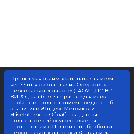
Продолжая взаимодействие с сайтом
viro33.ru, я даю согласие Оператору
Владимирский институт развития
персональных данных (ГАОУ ДПО ВО
образования имени Л.И.Новиковой.
ВИРО), на
сбор и обработку файлов
Образовательная деятельность в
cookie
с использованием средств веб-
учреждении осуществляется на русском
аналитики «Яндекс.Метрика» и
языке
«LiveInternet». Обработка данных
пользователей осуществляется в
©2017 - 2023 Министерство образования и
соответствии с
Политикой обработки
молодежной политики Владимирской области.
персональных данных
и
«Согласием на
Все права защищены.