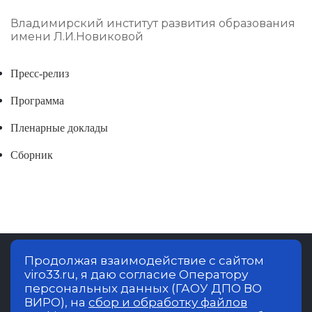
Владимирский институт развития образования
имени Л.И.Новиковой
Пресс-релиз
Программа
Пленарные доклады
Сборник
Продолжая взаимодействие с сайтом
viro33.ru, я даю согласие Оператору
Владимирский институт развития
персональных данных (ГАОУ ДПО ВО
образования имени Л.И.Новиковой.
ВИРО), на
сбор и обработку файлов
Образовательная деятельность в