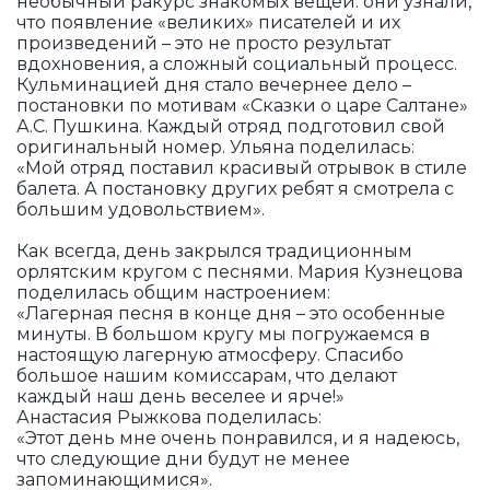
необычный ракурс знакомых вещей: они узнали,
что появление «великих» писателей и их
произведений – это не просто результат
вдохновения, а сложный социальный процесс.
Кульминацией дня стало вечернее дело –
постановки по мотивам «Сказки о царе Салтане»
А.С. Пушкина. Каждый отряд подготовил свой
оригинальный номер. Ульяна поделилась:
«Мой отряд поставил красивый отрывок в стиле
балета. А постановку других ребят я смотрела с
большим удовольствием».
Как всегда, день закрылся традиционным
орлятским кругом с песнями. Мария Кузнецова
поделилась общим настроением:
«Лагерная песня в конце дня – это особенные
минуты. В большом кругу мы погружаемся в
настоящую лагерную атмосферу. Спасибо
большое нашим комиссарам, что делают
каждый наш день веселее и ярче!»
Анастасия Рыжкова поделилась:
«Этот день мне очень понравился, и я надеюсь,
что следующие дни будут не менее
запоминающимися».