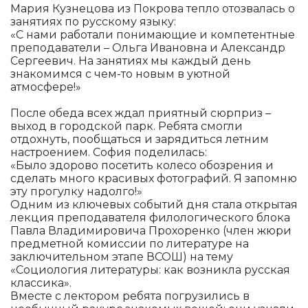
Мария Кузнецова из Покрова тепло отозвалась о
занятиях по русскому языку:
«С нами работали понимающие и компетентные
преподаватели – Ольга Ивановна и Александр
Сергеевич. На занятиях мы каждый день
знакомимся с чем-то новым в уютной
атмосфере!»
После обеда всех ждал приятный сюрприз –
выход в городской парк. Ребята смогли
отдохнуть, пообщаться и зарядиться летним
настроением. София поделилась:
«Было здорово посетить колесо обозрения и
сделать много красивых фотографий. Я запомню
эту прогулку надолго!»
Одним из ключевых событий дня стала открытая
лекция преподавателя филологического блока
Павла Владимировича Прохоренко (член жюри
предметной комиссии по литературе на
заключительном этапе ВСОШ) на тему
«Социология литературы: как возникла русская
классика».
Вместе с лектором ребята погрузились в