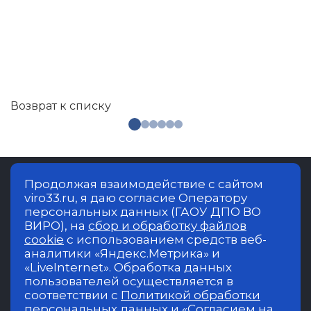
Возврат к списку
Продолжая взаимодействие с сайтом
viro33.ru, я даю согласие Оператору
Владимирский институт развития
персональных данных (ГАОУ ДПО ВО
образования имени Л.И.Новиковой.
ВИРО), на
сбор и обработку файлов
Образовательная деятельность в
cookie
с использованием средств веб-
учреждении осуществляется на русском
аналитики «Яндекс.Метрика» и
языке
«LiveInternet». Обработка данных
пользователей осуществляется в
©2017 - 2023 Министерство образования и
соответствии с
Политикой обработки
молодежной политики Владимирской области.
персональных данных
и
«Согласием на