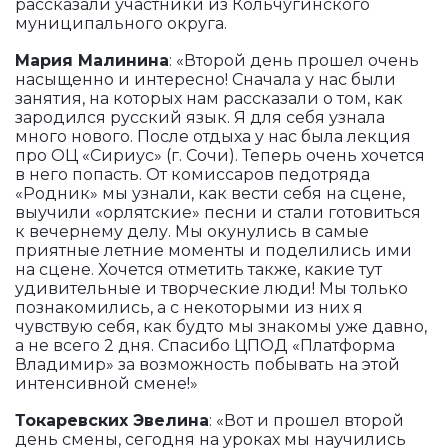
рассказали участники из Кольчугинского
муниципального округа.
Мария Малинина
: «Второй день прошел очень
насыщенно и интересно! Сначала у нас были
занятия, на которых нам рассказали о том, как
зародился русский язык. Я для себя узнала
много нового. После отдыха у нас была лекция
про ОЦ «Сириус» (г. Сочи). Теперь очень хочется
в него попасть. От комиссаров педотряда
«Родник» мы узнали, как вести себя на сцене,
выучили «орлятские» песни и стали готовиться
к вечернему делу. Мы окунулись в самые
приятные летние моменты и поделились ими
на сцене. Хочется отметить также, какие тут
удивительные и творческие люди! Мы только
познакомились, а с некоторыми из них я
чувствую себя, как будто мы знакомы уже давно,
а не всего 2 дня. Спасибо ЦПОД «Платформа
Владимир» за возможность побывать на этой
интенсивной смене!»
Токаревских Эвелина
: «Вот и прошел второй
день смены, сегодня на уроках мы научились