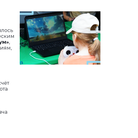
ялось
еским
ум»
,
иям,
счёт
ота
ача