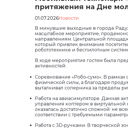
притяжения на Дне мо
01.07.2026
Новости
В минувшие выходные в городе Раду
масштабное мероприятие, продемон
направлениям. Центральной площадк
который привлек внимание посетите
робототехнике и беспилотным систем
В ходе мероприятия гостям была пре
активностей:
Соревнование «Робо‑сумо». В рамках 
физической силы, а благодаря проду
выталкивал соперника за пределы ри
Работа на авиасимуляторе. Данная ак
управления коптером в виртуальной с
оказалась достаточно сложной: не вс
соответствии с требуемыми параметр
Работа с 3D‑ручками. В творческой з