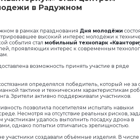
лодежи в Радужном
жном в рамках празднования
Дня молодёжи
состо
стрировавшее высокий интерес молодёжи к технич
ой события стал
мобильный технопарк «Квантори
лей, проявляющих интерес к современным технолог
ам.
доставлена возможность принять участие в ряде
состязания определялся победитель, который не за 
манной тактике и техническим характеристикам роб
нга. Зрители активно поддерживали участников.
тивность позволила посетителям испытать навыки
реде. Несмотря на отсутствие реальных рисков, зад
ем участникам удалось выполнить посадку дрона в
ами, однако попытки отличались зрелищностью.
оне участники создавали объёмные изделия. В числе