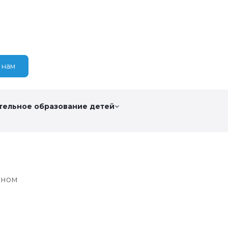
 нам
тельное образование детей
жном