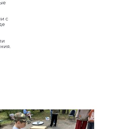
ные
и с
де
ли
ния.