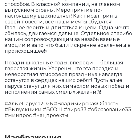
способов. В классной компании, на главном
выпускном страны. Мероприятие по-
настоящему вдохновляет! Как писал Грин в
своей повести, все наши мечты сбудутся!
Главное верить и двигаться к цели. Одна мечта
сбылась, двигаемся дальше. Отдельное спасибо
нашим сопровождающим за незабываемые
эмоции и за то, что были искренне вовлечены в
происходящее!».
Позади школьные годы, впереди — большая
взрослая жизнь. Уверены, что эта поездка и
невероятная атмосфера праздника навсегда
останутся в сердцах наших ребят! Пусть алые
паруса станут для них символом новых побед и
исполнения самых смелых желаний!
#АлыеПаруса2026
#ВладимирскаяОбласть
#Выпускники
#ВСОШ
#виро33
#образование33
#минпрос
#нацпроекты
Изображения