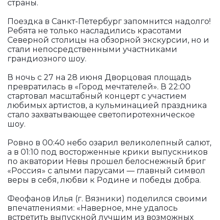
страны.
Поездка в Санкт-Петербург запомнится надолго!
Ребята не только насладились красотами
Северной столицы на обзорной экскурсии, но и
стали непосредственными участниками
грандиозного шоу.
В ночь с 27 на 28 июня Дворцовая площадь
превратилась в «Город мечтателей». В 22:00
стартовал масштабный концерт с участием
любимых артистов, а кульминацией праздника
стало захватывающее светопиротехническое
шоу.
Ровно в 00:40 небо озарил великолепный салют,
а в 01:10 под восторженные крики выпускников
по акватории Невы прошел белоснежный бриг
«Россия» с алыми парусами — главный символ
веры в себя, любви к Родине и победы добра.
Феофанов Илья (г. Вязники) поделился своими
впечатлениями: «Наверное, мне удалось
встретить выпускной лучшим из возможных