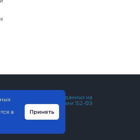
ый
ы
бработка персональных данных на
нных
айте ведется в соответствии 152-ФЗ
тся в
Принять