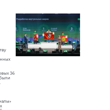
тву
енных
рвых 36
 были
.
налы»
х