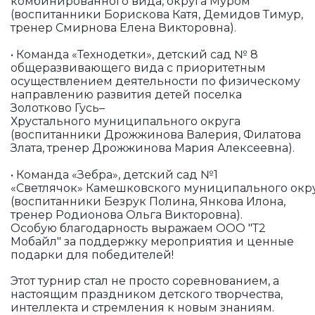
комбинированного вида, округа Муром
(воспитанники Борискова Катя, Демидов Тимур,
тренер Смирнова Елена Викторовна).
• Команда «Технодетки», детский сад № 8
общеразвивающего вида с приоритетным
осуществлением деятельности по физическому
направлению развития детей поселка
Золотково Гусь–
Хрустального муниципального округа
(воспитанники Дрожжинова Валерия, Филатова
Злата, тренер Дрожжинова Мария Алексеевна).
• Команда «Зебра», детский сад №1
«Светлячок» Камешковского муниципального окр
(воспитанники Безрук Полина, Янкова Илона,
тренер Родионова Ольга Викторовна).
Особую благодарность выражаем ООО "Т2
Мобайл" за поддержку мероприятия и ценные
подарки для победителей!
Этот турнир стал не просто соревнованием, а
настоящим праздником детского творчества,
интеллекта и стремления к новым знаниям.