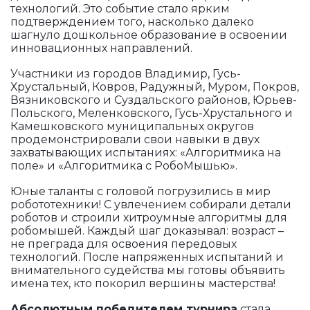
технологий. Это событие стало ярким
подтверждением того, насколько далеко
шагнуло дошкольное образование в освоении
инновационных направлений.
Участники из городов Владимир, Гусь-
Хрустальный, Ковров, Радужный, Муром, Покров,
Вязниковского и Суздальского районов, Юрьев-
Польского, Меленковского, Гусь-Хрустального и
Камешковского муниципальных округов
продемонстрировали свои навыки в двух
захватывающих испытаниях: «Алгоритмика на
поле» и «Алгоритмика с РобоМышью».
Юные таланты с головой погрузились в мир
робототехники! С увлечением собирали детали
роботов и строили хитроумные алгоритмы для
робомышей. Каждый шаг доказывал: возраст –
не преграда для освоения передовых
технологий. После напряженных испытаний и
внимательного судейства мы готовы объявить
имена тех, кто покорил вершины мастерства!
Абсолютным победителем турнира
стала