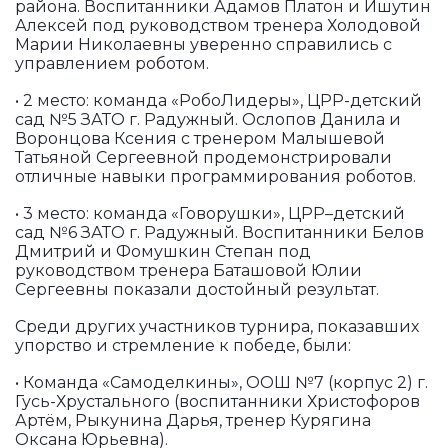
района. Воспитанники Адамов Платон и Ишутин
Алексей под руководством тренера Холодовой
Марии Николаевны уверенно справились с
управлением роботом.
• 2 место: команда «РобоЛидеры», ЦРР-детский
сад №5 ЗАТО г. Радужный. Ослопов Данила и
Воронцова Ксения с тренером Малышевой
Татьяной Сергеевной продемонстрировали
отличные навыки программирования роботов.
• 3 место: команда «Говорушки», ЦРР–детский
сад №6 ЗАТО г. Радужный. Воспитанники Белов
Дмитрий и Фомушкин Степан под
руководством тренера Баташовой Юлии
Сергеевны показали достойный результат.
Среди других участников турнира, показавших
упорство и стремление к победе, были:
• Команда «Самоделкины», ООШ №7 (корпус 2) г.
Гусь-Хрустального (воспитанники Христофоров
Артём, Рыкунина Дарья, тренер Курягина
Оксана Юрьевна).