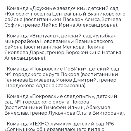
• Команда «Дружные звездочки», детский сад
«Колосок» посёлка Центральный Вязниковского
района (воспитанники Паскарь Алиса, Зотчева
София, тренер Лейко Ирина Александровна).
• Команда «Виртуалы», детский сад «Улыбка»
микрорайона Нововязники Вязниковского
района (воспитанники Мелкова Полина,
Яковлева Дарья, тренер Ворожейкина Наталья
Александровна).
• Команда «Покровские РоБИки», детский сад
№1 городского округа Покров (воспитанники
Ганичева Елизавета, Ионов Дмитрий, тренер
Шердюкова Алдона Стасисовна).
• Команда «Покровские следопыты», детский
сад №1 городского округа Покров
(воспитанники Тимофей Ильин, Абакумов
Вячеслав, тренер Лукьянова Ольга Викторовна).
• Команда «ТЕХНО-лучики», детский сад №6
«Солнышко» общеразвивающего вида с