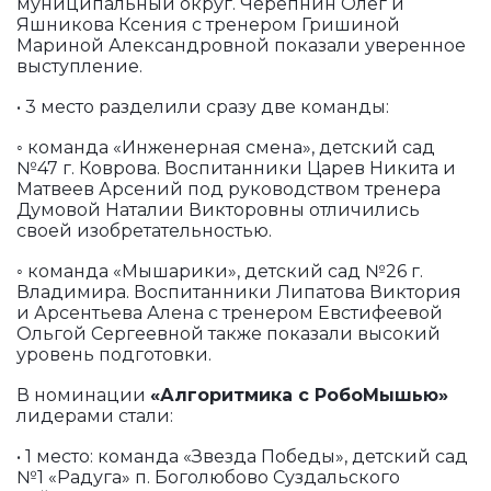
муниципальный округ. Черепнин Олег и
Яшникова Ксения с тренером Гришиной
Мариной Александровной показали уверенное
выступление.
• 3 место разделили сразу две команды:
◦ команда «Инженерная смена», детский сад
№47 г. Коврова. Воспитанники Царев Никита и
Матвеев Арсений под руководством тренера
Думовой Наталии Викторовны отличились
своей изобретательностью.
◦ команда «Мышарики», детский сад №26 г.
Владимира. Воспитанники Липатова Виктория
и Арсентьева Алена с тренером Евстифеевой
Ольгой Сергеевной также показали высокий
уровень подготовки.
В номинации
«Алгоритмика с РобоМышью»
лидерами стали:
• 1 место: команда «Звезда Победы», детский сад
№1 «Радуга» п. Боголюбово Суздальского