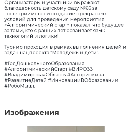
Организаторы и участники выражают
благодарность детскому саду №66 за
гостеприимство и создание прекрасных
условий для проведения мероприятия.
«Алгоритмический старт» показал, что будущее
за теми, кто с ранних лет осваивает язык
технологий и логики!
Турнир проходил в рамках выполнения целей и
задач нацпроекта "Молодежь и дети".
#ГодДошкольногоОбразования
#АлгоритмическийСтарт #ВИРО33
#ВладимирскаяОбласть #Алгоритмика
#РазвитиеДетей #ИнновацииВОбразовании
#РобоМышь
Изображения