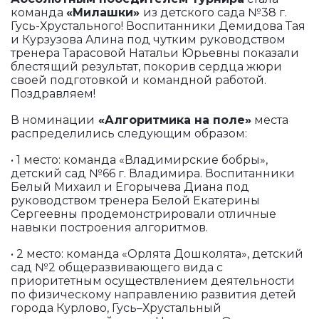
команда
«Милашки»
из детского сада №38 г.
Гусь-Хрустального! Воспитанники Демидова Тая
и Курзузова Алина под чутким руководством
тренера Тарасовой Натальи Юрьевны показали
блестящий результат, покорив сердца жюри
своей подготовкой и командной работой.
Поздравляем!
В номинации
«Алгоритмика на поле»
места
распределились следующим образом:
• 1 место: команда «Владимирские бобры»,
детский сад №66 г. Владимира. Воспитанники
Белый Михаил и Егорычева Диана под
руководством тренера Белой Екатерины
Сергеевны продемонстрировали отличные
навыки построения алгоритмов.
• 2 место: команда «Орлята Дошколята», детский
сад №2 общеразвивающего вида с
приоритетным осуществлением деятельности
по физическому направлению развития детей
города Курлово, Гусь–Хрустальный