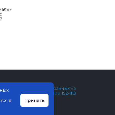
налы»
х
ый
бработка персональных данных на
нных
айте ведется в соответствии 152-ФЗ
тся в
Принять