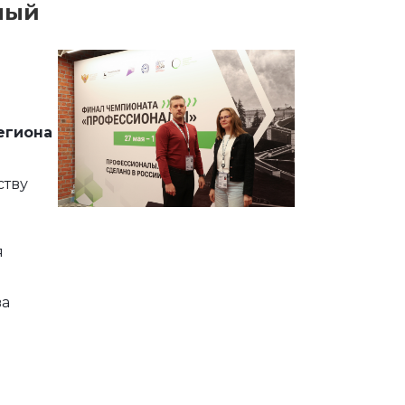
лый
егиона
ству
й
я
ва