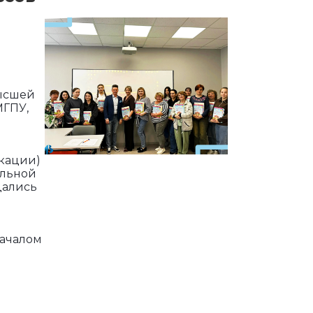
высшей
МГПУ,
икации)
альной
дались
началом