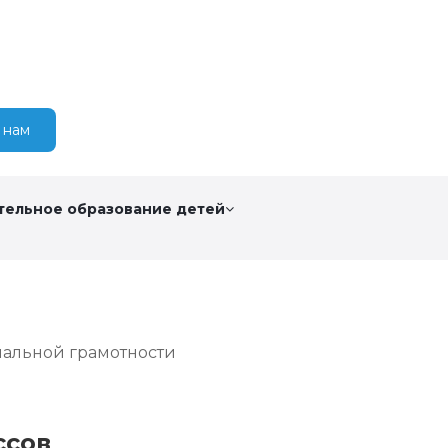
 нам
тельное образование детей
нальной грамотности
ссов