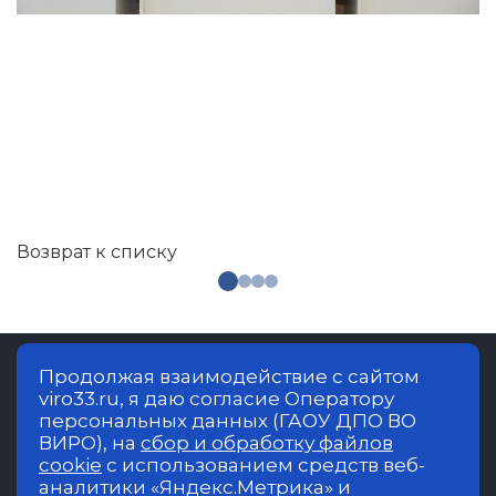
Возврат к списку
Продолжая взаимодействие с сайтом
viro33.ru, я даю согласие Оператору
Владимирский институт развития
персональных данных (ГАОУ ДПО ВО
образования имени Л.И.Новиковой.
ВИРО), на
сбор и обработку файлов
Образовательная деятельность в
cookie
с использованием средств веб-
учреждении осуществляется на русском
аналитики «Яндекс.Метрика» и