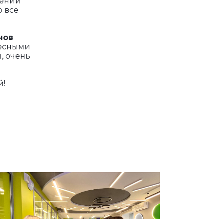
жений
о все
нов
ресными
, очень
й!