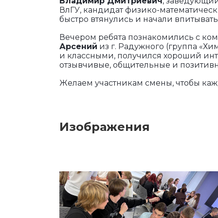
Владимир Дмитриевич
, заведующи
ВлГУ, кандидат физико-математически
быстро втянулись и начали впитыват
Вечером ребята познакомились с ко
Арсений
из г. Радужного (группа «Хи
и классными, получился хороший ин
отзывчивые, общительные и позитивны
Желаем участникам смены, чтобы каж
Изображения