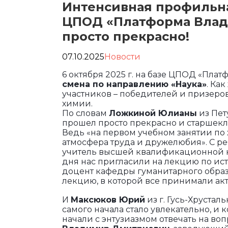
Интенсивная профильна
ЦПОД «Платформа Влад
просто прекрасно!
07.10.2025
Новости
6 октября 2025 г. на базе ЦПОД «Пл
смена по направлению «Наука»
. Ка
участников – победителей и призеро
химии.
По словам
Ложкиной Юлианы
из Пет
прошел просто прекрасно и старшекла
Ведь «на первом учебном занятии по 
атмосфера труда и дружелюбия». С р
учитель высшей квалификационной ка
дня нас пригласили на лекцию по ис
доцент кафедры гуманитарного обра
лекцию, в которой все принимали акт
И
Максюков Юрий
из г. Гусь-Хрустал
самого начала стало увлекательно, и
начали с энтузиазмом отвечать на во