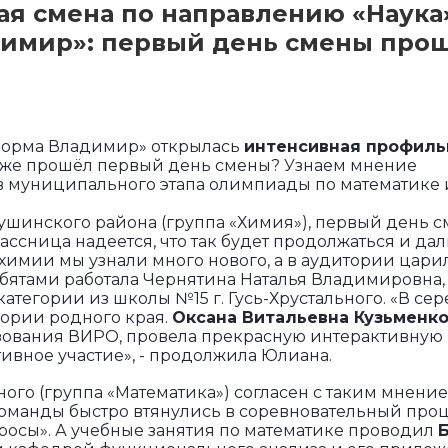
я смена по направлению «Наука
имир»: первый день смены про
атформа Владимир» открылась
интенсивная профиль
к же прошёл первый день смены? Узнаем мнение
в муниципального этапа олимпиады по математике 
ушинского района (группа «Химия»), первый день 
ссница надеется, что так будет продолжаться и дал
химии мы узнали много нового, а в аудитории цари
ебятами работала Чернятина Наталья Владимировна,
тегории из школы №15 г. Гусь-Хрустального. «В се
тории родного края.
Оксана Витальевна Кузьменк
зования ВИРО, провела прекрасную интерактивную
ивное участие», - продолжила Юлиана.
ьного (группа «Математика») согласен с таким мнение
 команды быстро втянулись в соревновательный проц
просы». А учебные занятия по математике проводил