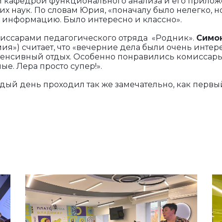
й кафедрой функционального анализа и его прило
х наук. По словам Юрия, «поначалу было нелегко, н
ь информацию. Было интересно и классно».
миссарами педагогического отряда «Родник».
Симо
мия») считает, что «вечерние дела были очень инте
тенсивный отдых. Особенно понравились комиссары
е. Лера просто супер!».
дый день проходил так же замечательно, как первы