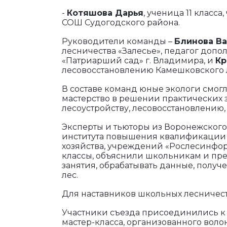
-
Котяшова Дарья
, ученица 11 клас
СОШ Судогодского района.
Руководители команды –
Блинова В
лесничества «Залесье», педагог доп
«Патриарший сад» г. Владимира, и
Кр
лесовосстановлению Камешковского 
В составе команд юные экологи смогл
мастерство в решении практических з
лесоустройству, лесовосстановлению, 
Эксперты и тьюторы из Воронежского
института повышения квалификации 
хозяйства, учреждений «Рослесинфор
классы, объяснили школьникам и пре
занятия, обрабатывать данные, получе
лес.
Для наставников школьных лесниче
Участники съезда присоединились к 
мастер-класса, организованного вол