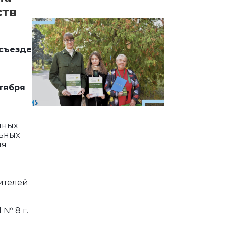
ств
 съезде
нтября
иных
льных
ия
ителей
 № 8 г.