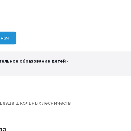
 нам
тельное образование детей
съезде школьных лесничеств
ла