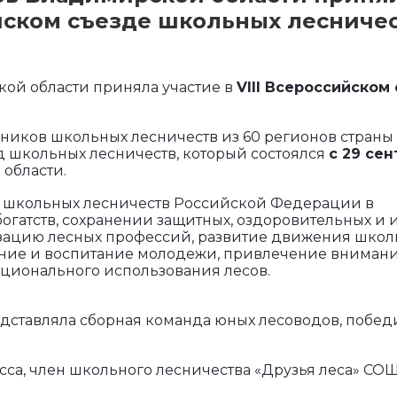
ийском съезде школьных лесниче
ой области приняла участие в
VIII Всероссийском
ников школьных лесничеств из 60 регионов страны
д школьных лесничеств, который состоялся
с 29 се
 области.
 школьных лесничеств Российской Федерации в
гатств, сохранении защитных, оздоровительных и 
изацию лесных профессий, развитие движения шко
ение и воспитание молодежи, привлечение вниман
ационального использования лесов.
дставляла сборная команда юных лесоводов, побед
ласса, член школьного лесничества «Друзья леса» СОШ