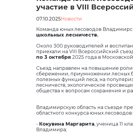
участие в VIII Всеросс
07.10.2025
Новости
Команда юных лесоводов Владимирск
школьных лесничеств.
Около 300 руководителей и воспитан
приехали на VIII Всероссийский съез
по 3 октября
2025 года в Московской
Съезд направлен на повышение роли
сбережении, приумножении лесных бо
полезных функций леса, на популяр
лесничеств, экологическое просвещ
общества к вопросам сохранения и р
Владимирскую область на съезде пре
областного конкурса юных лесоводов:
-
Кокувина Маргарита
, ученица 11 к
Владимира;