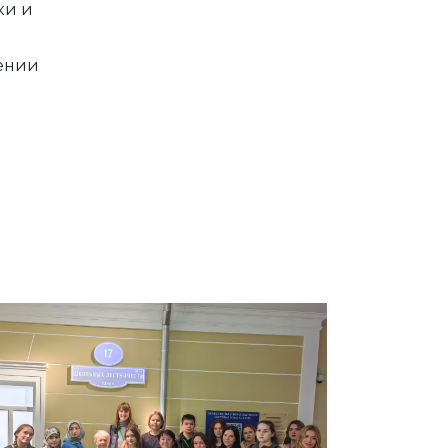
ки и
дении