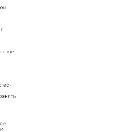
кой
ов
ь свое
стер-
ранять
оде
ти