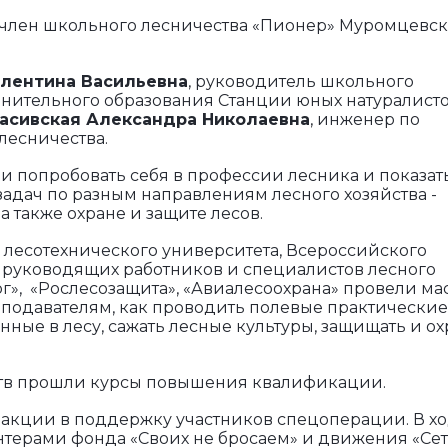
са, член школьного лесничества «Пионер» Муромцевс
алентина Васильевна
, руководитель школьного
олнительного образования Станции юных натуралист
асивская Александра Николаевна
, инженер по
лесничества.
и попробовать себя в профессии лесника и показат
адач по разным направлениям лесного хозяйства -
а также охране и защите лесов.
 лесотехнического университета, Всероссийского
руководящих работников и специалистов лесного
г», «Рослесозащита», «Авиалесоохрана» провели ма
подавателям, как проводить полевые практические
нные в лесу, сажать лесные культуры, защищать и ох
ств прошли курсы повышения квалификации.
акции в поддержку участников спецоперации. В х
онтерами фонда «Своих не бросаем» и движения «Се