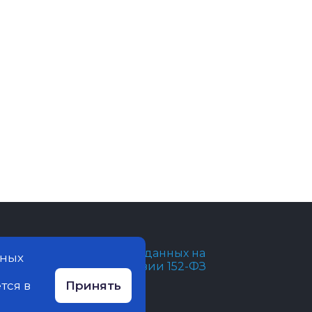
бработка персональных данных на
нных
айте ведется в соответствии 152-ФЗ
тся в
Принять