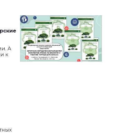
рские
и. А
и к
тных