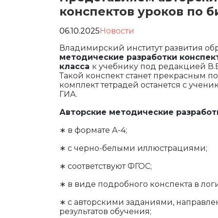
конспектов уроков по б
06.10.2025
Новости
Владимирский институт развития об
методические разработки конспект
класса
к учебнику под редакцией В.В
Такой конспект станет прекрасным п
комплект тетрадей останется с учени
ГИА.
Авторские методические разработк
∗ в формате А-4;
∗ с черно-белыми иллюстрациями;
∗ соответствуют ФГОС;
∗ в виде подробного конспекта в лог
∗ с авторскими заданиями, направл
результатов обучения;