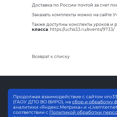
Доставка по России почтой за счет по
Заказать комплекты можно на сайте У
Также доступны конспекты уроков и 
класса
:
https://uchis33.ru/events/9733/
Возврат к списку
Владимирский институт развития о
Продолжая взаимодействие с сайтом viro33
Образовательная деятельность в 
(ГАОУ ДПО ВО ВИРО), на
сбор и обработку 
аналитики «Яндекс.Метрика» и «LiveInterne
©2017 - 2023 Министерство образов
соответствии с
Политикой обработки перс
области. Все права защищены.