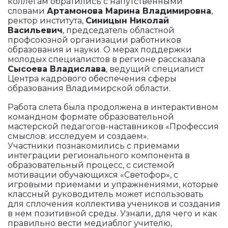
коллегам обратились с напутственными
словами
Артамонова Марина Владимировна
,
ректор института,
Синицын Николай
Васильевич
, председатель областной
профсоюзной организации работников
образования и науки. О мерах поддержки
молодых специалистов в регионе рассказала
Сысоева Владислава
, ведущий специалист
Центра кадрового обеспечения сферы
образования Владимирской области.
Работа слета была продолжена в интерактивном
командном формате образовательной
мастерской педагогов-наставников «Профессия
смыслов: исследуем и создаем».
Участники познакомились с приемами
интеграции регионального компонента в
образовательный процесс, с системой
мотивации обучающихся «Светофор», с
игровыми приемами и упражнениями, которые
классный руководитель может использовать
для сплочения коллектива учеников и создания
в нем позитивной среды. Узнали, для чего и как
правильно вести медиаблог учителю,