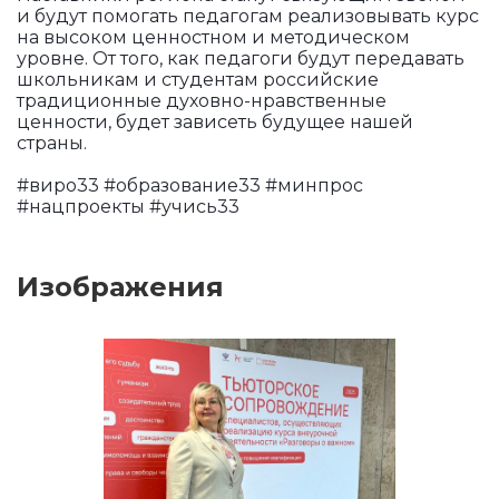
и будут помогать педагогам реализовывать курс
на высоком ценностном и методическом
уровне. От того, как педагоги будут передавать
школьникам и студентам российские
традиционные духовно-нравственные
ценности, будет зависеть будущее нашей
страны.
#виро33 #образование33 #минпрос
#нацпроекты #учись33
Изображения