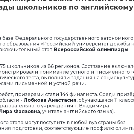
ады школьников по английскому
е на базе Федерального государственного автономного
го образования «Российский университет дружбы 
заключительный этап
Всероссийской олимпиады
75 школьников из 86 регионов. Состязание включал
емонстрировали понимание устного и письменного т
тического теста, выполняли задания на социокульт
сами письменной и устной речи.
ебят, призерами стали 144 финалиста. Среди призё
области -
Лобкова Анастасия
, обучающаяся 11 класс
азовательного учреждения г. Владимира
 Лира Фаязовна
, учитель английского языка).
о этапа могут поступить в любой вуз страны без
ления подготовки, соответствующие профилю олимп