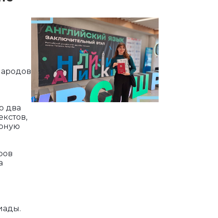
народов
о два
екстов,
урную
ров
а
иады.