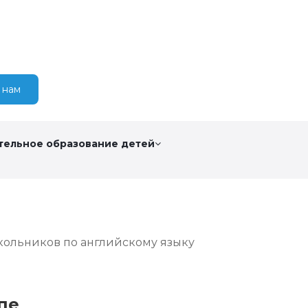
 нам
тельное образование детей
ольников по английскому языку
пе