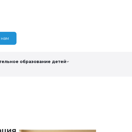
 нам
тельное образование детей
ация