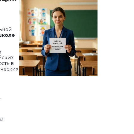
льной
школе
и
йских
сть в
ических
.
ей