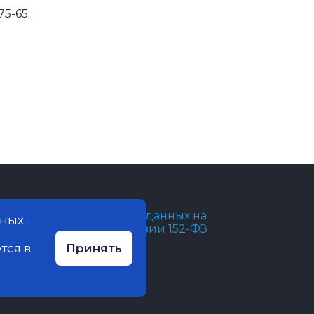
5-65.
бработка персональных данных на
нных
айте ведется в соответствии 152-ФЗ
тся в
Принять