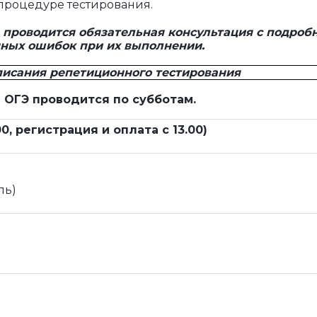
процедуре тестирования.
проводится
обязательная
консультаци
я
с подроб
чных ошибок при их выполнении.
писания репетиционного тестирования
и
ОГЭ
провод
и
тся по
субботам.
00, регистрация и о
плата с 13
.
0
0)
ль)