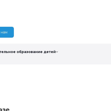
 нам
тельное образование детей
азе