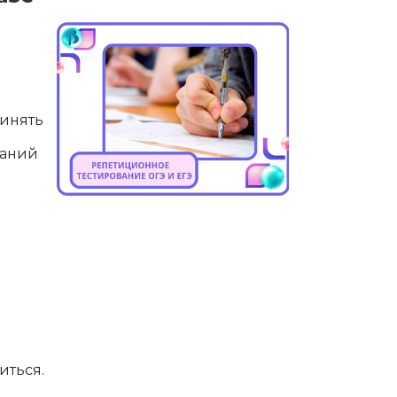
ринять
даний
иться.