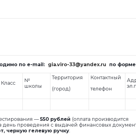
ходимо
по
e
-
mail
:
gia.viro-33@yandex.ru
по форме
Территория
Контактный
№
Ад
Класс
школы
эл.
(город)
телефон
тестирования —
55
0
рублей
(оплата производится
 день проведения с выдачей финансовых документ
рт
, черную гелевую ручку
.